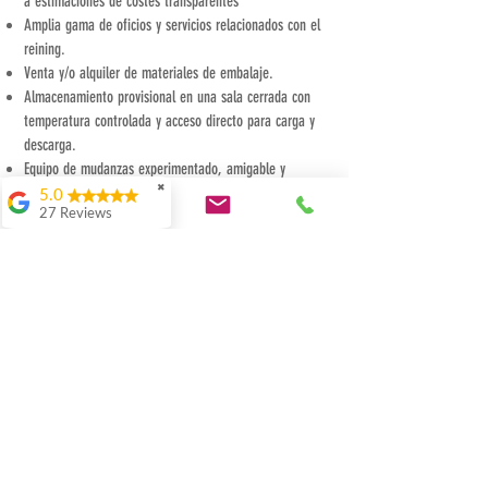
a estimaciones de costes transparentes
Amplia gama de oficios y servicios relacionados con el
reining.
Venta y/o alquiler de materiales de embalaje.
Almacenamiento provisional en una sala cerrada con
temperatura controlada y acceso directo para carga y
descarga.
Equipo de mudanzas experimentado, amigable y
✖
servicial en cada situación.
5.0
Reparaciones cosméticas, limpieza, eliminación y
27 Reviews
mucho más hasta la entrega limpia del apartamento.
E. Hess
Experiencia en cuestiones relacionadas con el despacho
Danke, ihr seid das
de aduanas.
Beste Zügel-Team
weit und breit! Sehr
kompetent, sorgfältig,
¿Tiene alguna pregunta o necesita más información?
hilfsbereit, flexibel,
¡Ningún problema! ¡Siempre estamos ahí para ti!
einfach super.
Herzliche
Simplemente llámenos o contáctenos. Esperamos verte.
Empfehlung
unsererseits.
Consulta para transporte internacional.
Helmut Meister
Unsere 3