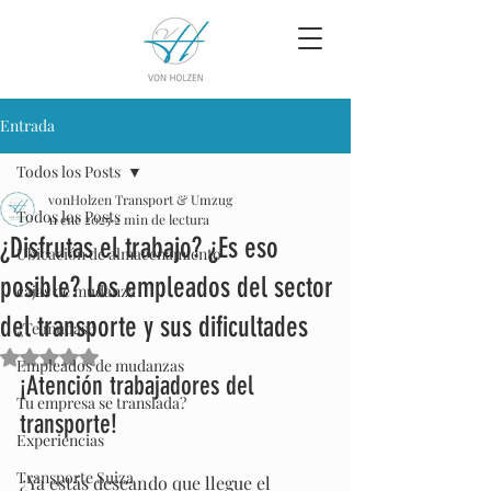
Entrada
Todos los Posts
vonHolzen Transport & Umzug
Todos los Posts
11 ene 2025
2 min de lectura
¿Disfrutas el trabajo? ¿Es eso
Ubicación de almacenamiento
posible? Los empleados del sector
cajas de mudanza
del transporte y sus dificultades
¿Te mudas?
Obtuvo NaN de 5 estrellas.
Empleados de mudanzas
¡Atención trabajadores del 
Tu empresa se translada?
transporte!
Experiencias
Transporte Suiza
¿Ya estás deseando que llegue el 