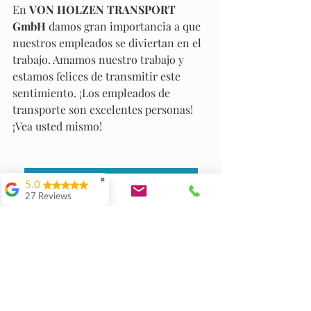
En 
VON HOLZEN TRANSPORT 
GmbH
 damos gran importancia a que 
nuestros empleados se diviertan en el 
trabajo. Amamos nuestro trabajo y 
estamos felices de transmitir este 
sentimiento. ¡Los empleados de 
transporte son excelentes personas! 
¡Vea usted mismo!
✖
Haga clic aquí para más información
5.0
27 Reviews
E. Hess
Danke, ihr seid das
Beste Zügel-Team
weit und breit! Sehr
kompetent, sorgfältig,
hilfsbereit, flexibel,
einfach super.
Herzliche
Empleados de mudanzas