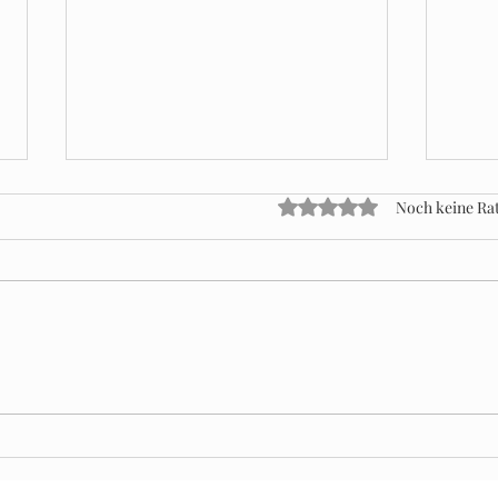
Mit 0 von 5 Sternen bewe
Noch keine Ra
Sicher
Nationale Transporte zur Beförderung von
Produktionsgütern und Waren