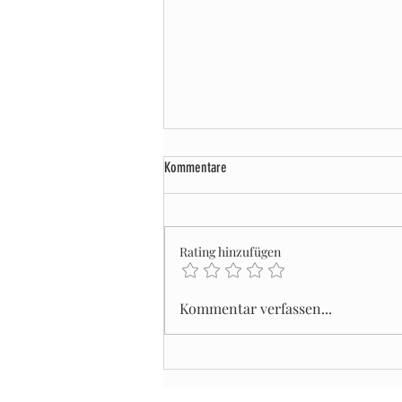
Kommentare
Rating hinzufügen
Kurierdienst Terminlieferung: Garantierte
Kommentar verfassen...
Lieferzeiten und Flexibilität!