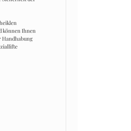
heiklen 
d können Ihnen 
der Handhabung 
iallifte 