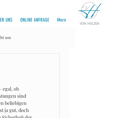
ER UNS
ONLINE ANFRAGE
More
eht um
erichte
Nidwalden
 egal, ob 
stungen sind 
n beliebigen 
t ja gut, doch 
 Sicherheit der 