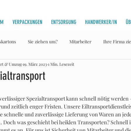
UM
VERPACKUNGEN
ENTSORGUNG
HANDWERKER/IN
ÜB
kartons
Sie ziehen um?
Mitarbeiter
Ihre Firma zi
ort & Umzug
19. März 2023
1 Min. Lesezeit
sporte Schweiz
Neubau
Renovationen
Erfahrungsb
ialtransport
Obwalden
Fallstudie
Luzern
nen bewertet.
verlässiger Spezialtransport kann schnell nötig werden –
und zeitlich enger Fristen. Unsere Eiltransportdienstlei
ne schnelle und zuverlässige Lieferung von Waren an jede
. Doch was geschieht bei heiklen Transporten? Schnell is
mmt es an. Für uns ist Sicherheit von Mitarbeiter und die