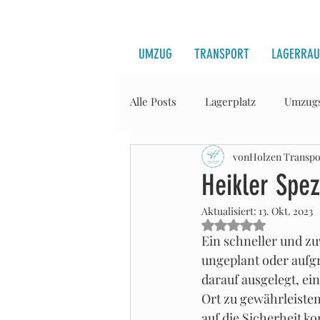
UMZUG
TRANSPORT
LAGERRA
Alle Posts
Lagerplatz
Umzugs
vonHolzen Transp
Räumung/Entsorgung
Tran
Heikler Spez
Aktualisiert:
13. Okt. 2023
Möbellift
Circular Economy
Mit NaN von 5 Ster
Ein schneller und zu
ungeplant oder aufgr
darauf ausgelegt, ei
Ort zu gewährleisten
auf die Sicherheit ko